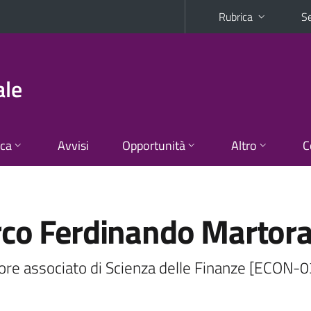
Rubrica
Se
ale
ica
Avvisi
Opportunità
Altro
C
co Ferdinando Martor
ore associato di Scienza delle Finanze [ECON-0