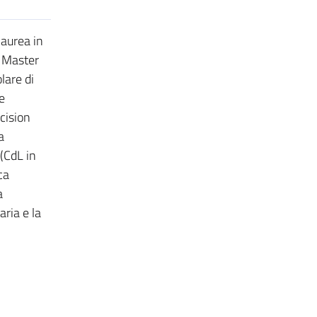
laurea in
l Master
lare di
e
cision
a
(CdL in
ca
a
aria e la