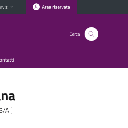
rvizi
Area riservata
Cerca
ontatti
ana
3/A ]