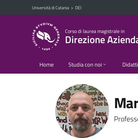
Vai al contenuto principale
Vai al menu di navigazione
Università di Catania
>
DEI
Corso di laurea magistrale in
Direzione Aziend
Home
Studia con noi
Didatt
Mar
Profess