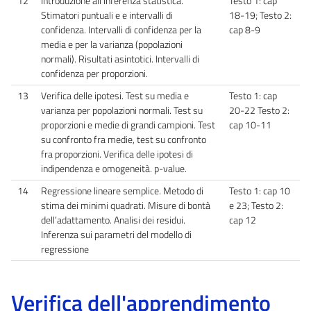
12
Introduzione all’inferenza statistica.
Testo 1: cap
Stimatori puntuali e e intervalli di
18-19; Testo 2:
confidenza. Intervalli di confidenza per la
cap 8-9
media e per la varianza (popolazioni
normali). Risultati asintotici. Intervalli di
confidenza per proporzioni.
13
Verifica delle ipotesi. Test su media e
Testo 1: cap
varianza per popolazioni normali. Test su
20-22 Testo 2:
proporzioni e medie di grandi campioni. Test
cap 10-11
su confronto fra medie, test su confronto
fra proporzioni. Verifica delle ipotesi di
indipendenza e omogeneità. p-value.
14
Regressione lineare semplice. Metodo di
Testo 1: cap 10
stima dei minimi quadrati. Misure di bontà
e 23; Testo 2:
dell’adattamento. Analisi dei residui.
cap 12
Inferenza sui parametri del modello di
regressione
Verifica dell'apprendimento