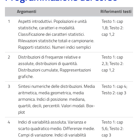
Argomenti
Riferimenti testi
1
Aspetti introduttivi. Popolazioni e unità
Testo 1: cap
statistiche, caratteri e modalità.
1,8; Testo 2:
Classificazione dei caratteri statistici.
cap 1,2
Rilevazioni statistiche totali e campionarie.
Rapporti statistici. Numeri indici semplici
2
Distribuzioni di frequenze relative e
Testo 1: cap
assolute, distribuzioni di quantità.
2,3; Testo 2:
Distribuzioni cumulate, Rappresentazioni
cap 1,2
grafiche.
3
Sintesi numeriche delle distribuzioni. Media
Testo 1: cap 4;
aritmetica, media geometrica, media
Testo 2: cap 3
armonica. Indici di posizione: mediana,
quartili, decili, percentili. Valori modali. Box-
plot
4
Indici di variabilità assoluta. Varianza e
Testo 1: cap
scarto quadratico medio. Differenze medie.
5,6; Testo 2:
Campi di variazione. Indici di variabilità
cap 3