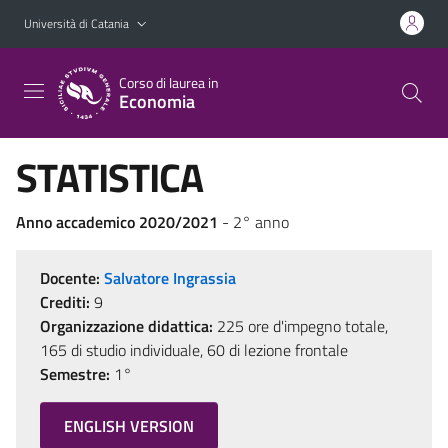
Vai al contenuto principale
Vai al menu di navigazione
Università di Catania
Corso di laurea in
Economia
STATISTICA
Anno accademico 2020/2021
- 2° anno
Docente:
Salvatore Ingrassia
Crediti:
9
Organizzazione didattica:
225 ore d'impegno totale,
165 di studio individuale, 60 di lezione frontale
Semestre:
1°
ENGLISH VERSION