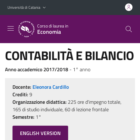
Vai al contenuto principale
Vai al menu di navigazione
Università di Catania
Corso di laurea in
Economia
CONTABILITÀ E BILANCIO
Anno accademico 2017/2018
- 1° anno
Docente:
Eleonora Cardillo
Crediti:
9
Organizzazione didattica:
225 ore d'impegno totale,
165 di studio individuale, 60 di lezione frontale
Semestre:
1°
ENGLISH VERSION