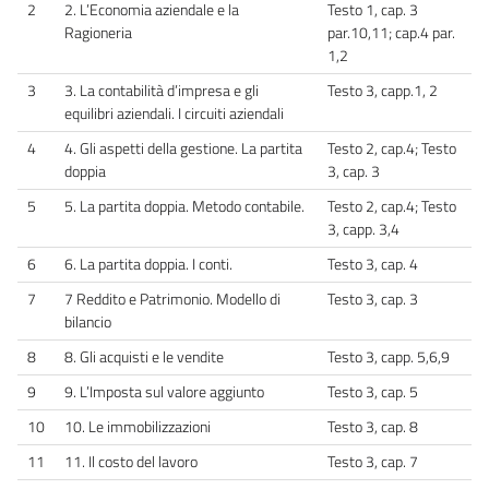
2
2. L’Economia aziendale e la
Testo 1, cap. 3
Ragioneria
par.10,11; cap.4 par.
1,2
3
3. La contabilità d’impresa e gli
Testo 3, capp.1, 2
equilibri aziendali. I circuiti aziendali
4
4. Gli aspetti della gestione. La partita
Testo 2, cap.4; Testo
doppia
3, cap. 3
5
5. La partita doppia. Metodo contabile.
Testo 2, cap.4; Testo
3, capp. 3,4
6
6. La partita doppia. I conti.
Testo 3, cap. 4
7
7 Reddito e Patrimonio. Modello di
Testo 3, cap. 3
bilancio
8
8. Gli acquisti e le vendite
Testo 3, capp. 5,6,9
9
9. L’Imposta sul valore aggiunto
Testo 3, cap. 5
10
10. Le immobilizzazioni
Testo 3, cap. 8
11
11. Il costo del lavoro
Testo 3, cap. 7