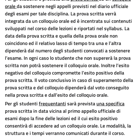
orale
da
sostenere negli appelli previsti nel diario ufficiale
degli esami per
tale disciplina. La prova scritta verrà
integrata da un colloquio orale
ed è incentrata sui contenuti
sviluppati nel corso delle lezioni e
riportati nel syllabus. La
data della prova scritta e quella della
prova orale non
coincidono ed il relativo lasso di tempo tra una e
l
’
altra
dipenderà dal numero degli studenti convocati a sostenere
l
’esame. In ogni caso lo studente che non supererà la prova
scritta
non potrà sostenere il colloquio orale. Inoltre l’esito
negativo del
colloquio compromette l’esito positivo della
prova scritta. Il voto
conclusivo in caso di superamento della
prova scritta e del colloquio
dipenderà dal voto conseguito
nella prova scritta e dall’esito del
colloquio orale.
Per gli studenti
frequentanti
sarà prevista
una specifica
prova
scritta in data vicina al primo appello ufficiale di
esami dopo la fine
delle lezioni ed il cui esito positivo
consentirà di accedere ad un
colloquio orale.
Le modalità, la
struttura e i tempi verranno comunicati
durante il corso.