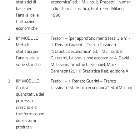
statistici di
economica” ed. il Mulino; 2. Predetti, I numeri
base per
indici, Teoria e pratica, Giuffrè Ed. Milano,
l’analisi delle
1996
fluttuazioni
economiche
2
II° MODULO.
Testo 1 – (per approfondimenti testi 3 e 4) -
Metodi
1. Renato Guarini – Franco Tassinari
statistici per
“Statistica economica” ed. il Mulino; 3. A.
l’analisi delle
Guizzardi, La previsione economica 4. David
serie storiche
M. Levine, Timothy C. Krehbiel, Mark L.
Berenson (2011) Statistica II ed. edizione A
3
III° MODULO.
Testo 1 - 1. Renato Guarini – Franco
Analisi
Tassinari “Statistica economica” ed. il Mulino;
quantitativa dei
processi di
crescita e di
trasformazione
dei sistemi
produttivi