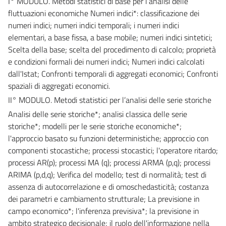
I° MODULO. Metodi statistici di base per l’analisi delle
fluttuazioni economiche Numeri indici*: classificazione dei
numeri indici; numeri indici temporali; i numeri indici
elementari, a base fissa, a base mobile; numeri indici sintetici;
Scelta della base; scelta del procedimento di calcolo; proprietà
e condizioni formali dei numeri indici; Numeri indici calcolati
dall'Istat; Confronti temporali di aggregati economici; Confronti
spaziali di aggregati economici.
II° MODULO. Metodi statistici per l’analisi delle serie storiche
Analisi delle serie storiche*; analisi classica delle serie
storiche*; modelli per le serie storiche economiche*;
l'approccio basato su funzioni deterministiche; approccio con
componenti stocastiche; processi stocastici; l'operatore ritardo;
processi AR(p); processi MA (q); processi ARMA (p,q); processi
ARIMA (p,d,q); Verifica del modello; test di normalità; test di
assenza di autocorrelazione e di omoschedasticità; costanza
dei parametri e cambiamento strutturale; La previsione in
campo economico*; l'inferenza previsiva*; la previsione in
ambito strategico decisionale; il ruolo dell'informazione nella