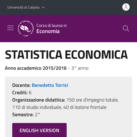
Vai al contenuto principale
Vai al menu di navigazione
Università di Catania
Corso di laurea in
Economia
STATISTICA ECONOMICA
Anno accademico 2015/2016
- 3° anno
Docente:
Benedetto Torrisi
Crediti:
6
Organizzazione didattica:
150 ore d'impegno totale,
110 di studio individuale, 40 di lezione frontale
Semestre:
2°
ENGLISH VERSION