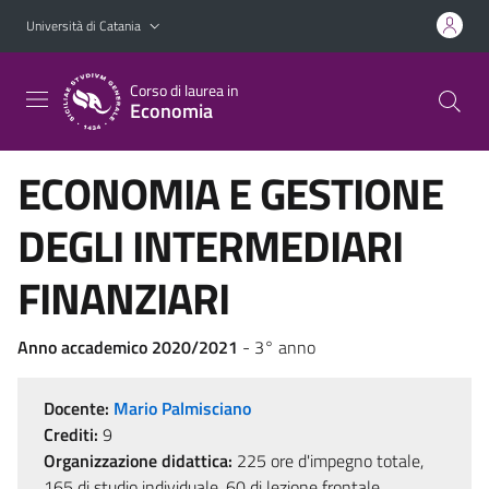
Vai al contenuto principale
Vai al menu di navigazione
Università di Catania
Corso di laurea in
Economia
ECONOMIA E GESTIONE
DEGLI INTERMEDIARI
FINANZIARI
Anno accademico 2020/2021
- 3° anno
Docente:
Mario Palmisciano
Crediti:
9
Organizzazione didattica:
225 ore d'impegno totale,
165 di studio individuale, 60 di lezione frontale