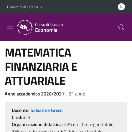
Vai al contenuto principale
Vai al menu di navigazione
Università di Catania
Corso di laurea in
Economia
MATEMATICA
FINANZIARIA E
ATTUARIALE
Anno accademico 2020/2021
- 2° anno
Docente:
Salvatore Greco
Crediti:
9
Organizzazione didattica:
225 ore d'impegno totale,
165 di studio individuale, 60 di lezione frontale