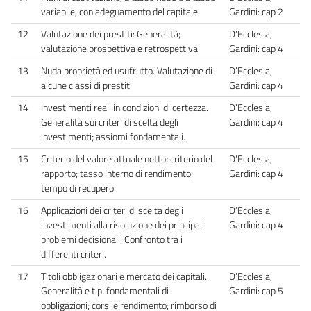
variabile, con adeguamento del capitale.
Gardini: cap 2
12
Valutazione dei prestiti: Generalità;
D’Ecclesia,
valutazione prospettiva e retrospettiva.
Gardini: cap 4
13
Nuda proprietà ed usufrutto. Valutazione di
D’Ecclesia,
alcune classi di prestiti.
Gardini: cap 4
14
Investimenti reali in condizioni di certezza.
D’Ecclesia,
Generalità sui criteri di scelta degli
Gardini: cap 4
investimenti; assiomi fondamentali.
15
Criterio del valore attuale netto; criterio del
D’Ecclesia,
rapporto; tasso interno di rendimento;
Gardini: cap 4
tempo di recupero.
16
Applicazioni dei criteri di scelta degli
D’Ecclesia,
investimenti alla risoluzione dei principali
Gardini: cap 4
problemi decisionali. Confronto tra i
differenti criteri.
17
Titoli obbligazionari e mercato dei capitali.
D’Ecclesia,
Generalità e tipi fondamentali di
Gardini: cap 5
obbligazioni; corsi e rendimento; rimborso di