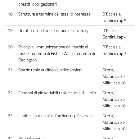
prestiti obbligazionari.
18
Struttura a termine dei tassi d’interesse.
D’Ecclesia,
Gardini: cap 5
19
Duration, modified duration e convexity
D’Ecclesia,
Gardini: cap 4
20
Principi di immunizzazione dal rischio di
D’Ecclesia,
tasso: teorema di Fisher-Weil e teorema di
Gardini: cap 7
Redington.
21
Spazio reale euclideo a n dimensioni
Greco,
Matarazzo e
Milici: cap 18
22
Funzioni di più variabili reali e curve di livello
Greco,
Matarazzo e
Milici: cap 18
23
Limiti e continuità di funzioni di più variabili
Greco,
Matarazzo e
Milici: cap 18
24
Derivate parziali
Greco,