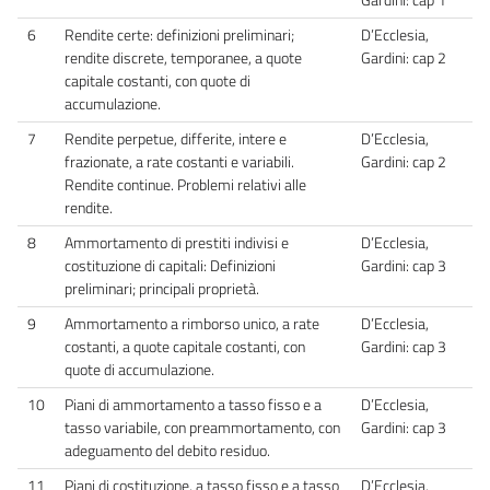
6
Rendite certe: definizioni preliminari;
D’Ecclesia,
rendite discrete, temporanee, a quote
Gardini: cap 2
capitale costanti, con quote di
accumulazione.
7
Rendite perpetue, differite, intere e
D’Ecclesia,
frazionate, a rate costanti e variabili.
Gardini: cap 2
Rendite continue. Problemi relativi alle
rendite.
8
Ammortamento di prestiti indivisi e
D’Ecclesia,
costituzione di capitali: Definizioni
Gardini: cap 3
preliminari; principali proprietà.
9
Ammortamento a rimborso unico, a rate
D’Ecclesia,
costanti, a quote capitale costanti, con
Gardini: cap 3
quote di accumulazione.
10
Piani di ammortamento a tasso fisso e a
D’Ecclesia,
tasso variabile, con preammortamento, con
Gardini: cap 3
adeguamento del debito residuo.
11
Piani di costituzione, a tasso fisso e a tasso
D’Ecclesia,