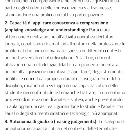
continuo della comprensione e dell'effettiva acquisizione da
parte degli studenti delle conoscenze via via trasmesse,
stimolandone una proficua ed attiva partecipazione.
2. Capacità di applicare conoscenza e comprensione
(applying knowledge and understanding):
Particolare
attenzione è rivolta anche all’attività operativa dei futuri
laureati, i quali sono chiamati ad affrontare nella professione le
problematiche prima richiamate, spesso in differenti contesti,
anche trasversali ed interdisciplinari. A tal fine, i docenti
utilizzano una metodologia didattica ampiamente orientata
anche all'acquisizione operativa ("saper fare") degli strumenti
analitici e concettuali proposti durante l’insegnamento della
disciplina, mirando allo sviluppo di una capacità critica dello
studente nei confronti delle tematiche trattate, in un continuo
processo di interazione di analisi - sintesi, anche presentando
in aula opportuni casi reali, guidandone lo studio e l'analisi con
l'ausilio degli strumenti didattici e tecnologici più appropriati.
3. Autonomia di giudizio (making judgements):
Lo sviluppo di
un'autonoma capacità critica nel contesto delle tematiche