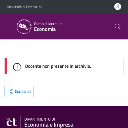
Vai al contenuto principale
Vai al menu di navigazione
Università di Catania
Corso di laurea in
Economia
Docente non presente in archivio.
Condividi
DIPARTIMENTO DI
Economia e Impresa