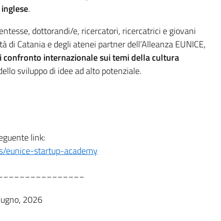
 inglese
.
entesse, dottorandi/e, ricercatori, ricercatrici e giovani
ità di Catania e degli atenei partner dell’Alleanza EUNICE,
 confronto internazionale sui temi della cultura
dello sviluppo di idee ad alto potenziale.
eguente link:
ws/eunice-startup-academy
________________
Giugno, 2026