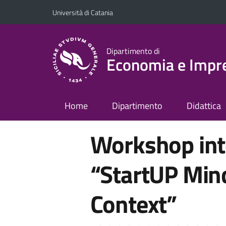
Vai al contenuto principale
Vai al menu di navigazione
Università di Catania
Dipartimento di
Economia e Impr
Home
Dipartimento
Didattica
Workshop int
“StartUP Min
Context”