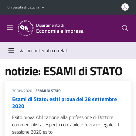
Vai al contenuto principale
Vai al menu di navigazione
Università di Catania
Dipartimento di
Economia e Impresa
Vai ai contenuti correlati
notizie: ESAMI di STATO
30/09/2020
- ESAMI DI STATO
Esami di Stato: esiti prova del 28 settembre
2020
Esito prova Abilitazione alla professione di Dottore
commercialista, esperto contabile e revisore legale - I
sessione 2020 esito