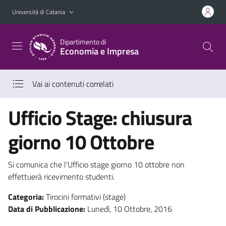
Vai al contenuto principale
Vai al menu di navigazione
Università di Catania
Dipartimento di
Economia e Impresa
Vai ai contenuti correlati
Ufficio Stage: chiusura
giorno 10 Ottobre
Si comunica che l'Ufficio stage giorno 10 ottobre non
effettuerà ricevimento studenti.
Categoria:
Tirocini formativi (stage)
Data di Pubblicazione:
Lunedì, 10 Ottobre, 2016