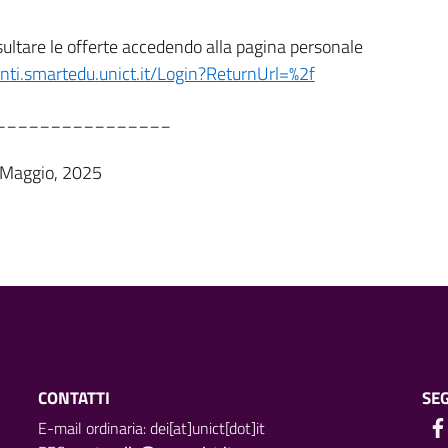
sultare le offerte accedendo alla pagina personale
enti.smartedu.unict.it/Login?ReturnUrl=%2f
________________
 Maggio, 2025
CONTATTI
SEG
E-mail ordinaria: dei[at]unict[dot]it