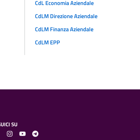
CdL Economia Aziendale
CdLM Direzione Aziendale
CdLM Finanza Aziendale
CdLM EPP
UICI SU