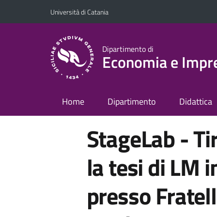
Vai al contenuto principale
Vai al menu di navigazione
Università di Catania
Dipartimento di
Economia e Impr
Home
Dipartimento
Didattica
StageLab - Tir
la tesi di LM 
presso Fratell