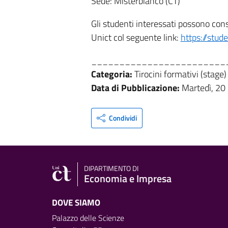
Sede: Misterbianco (CT)
Gli studenti interessati possono con
Unict col seguente link:
https://stud
________________________
Categoria:
Tirocini formativi (stage)
Data di Pubblicazione:
Martedì, 20
Condividi
DIPARTIMENTO DI
Economia e Impresa
DOVE SIAMO
Palazzo delle Scienze