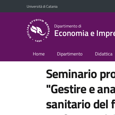
Vai al contenuto principale
Vai al menu di navigazione
Università di Catania
Dipartimento di
Economia e Impr
Home
Dipartimento
Didattica
Seminario pro
"Gestire e ana
sanitario del 