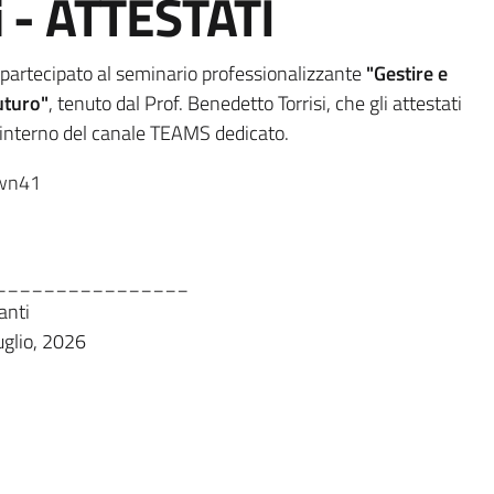
si - ATTESTATI
 partecipato al seminario professionalizzante
"
Gestire e
futuro
"
, tenuto dal Prof. Benedetto Torrisi, che gli attestati
l'interno del canale TEAMS
dedicato.
wn41
________________
anti
uglio, 2026