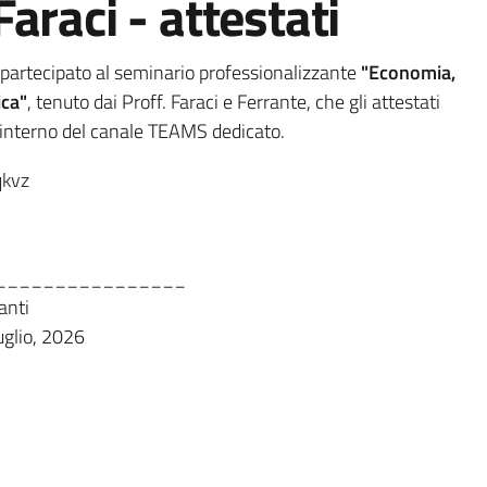
Faraci - attestati
 partecipato al seminario professionalizzante
"
Economia,
ica
"
, tenuto dai Proff. Faraci e Ferrante, che gli attestati
l'interno del canale TEAMS
dedicato.
qkvz
________________
anti
uglio, 2026