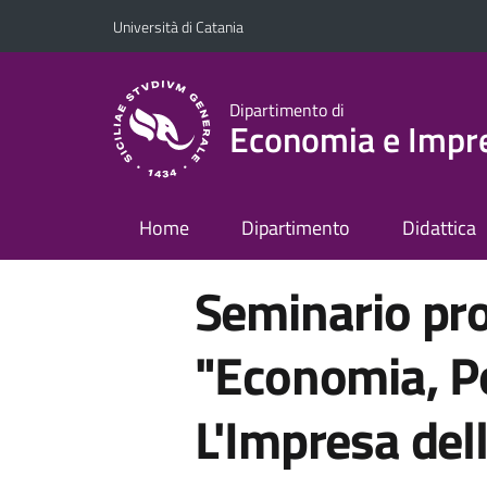
Vai al contenuto principale
Vai al menu di navigazione
Università di Catania
Dipartimento di
Economia e Impr
Home
Dipartimento
Didattica
Seminario pro
"Economia, Pol
L'Impresa dell'