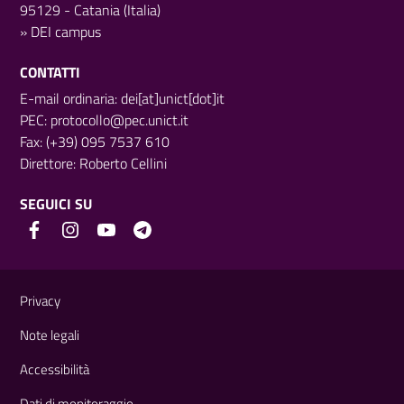
95129 - Catania (Italia)
»
DEI campus
CONTATTI
E-mail ordinaria: dei[at]unict[dot]it
PEC:
protocollo@pec.unict.it
Fax: (+39) 095 7537 610
Direttore:
Roberto Cellini
SEGUICI SU
Link e informazioni utili
Privacy
Note legali
Accessibilità
Dati di monitoraggio