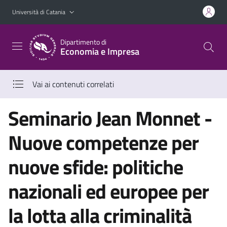
Vai al contenuto principale
Vai al menu di navigazione
Università di Catania
Dipartimento di
Economia e Impresa
Vai ai contenuti correlati
Seminario Jean Monnet -
Nuove competenze per
nuove sfide: politiche
nazionali ed europee per
la lotta alla criminalità