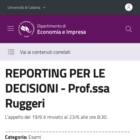
Vai al contenuto principale
Vai al menu di navigazione
Università di Catania
Dipartimento di
Economia e Impresa
Vai ai contenuti correlati
REPORTING PER LE
DECISIONI - Prof.ssa
Ruggeri
L'appello del 19/6 è rinviato al 23/6 alle ore 8:30.
________________________________________
Categoria:
Esami