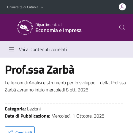
Vai al contenuto principale
Vai al menu di navigazione
Università di Catania
Dipartimento di
Economia e Impresa
Vai ai contenuti correlati
Prof.ssa Zarbà
Le lezioni di Analisi e strumenti per lo sviluppo.... della Prof.ssa
Zarbà avranno inizio mercoledì 8 ott. 2025
________________________________________
Categoria:
Lezioni
Data di Pubblicazione:
Mercoledì, 1 Ottobre, 2025
Condividi