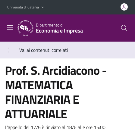
Vai al contenuto principale
Vai al menu di navigazione
Università di Catania
Dipartimento di
Economia e Impresa
Vai ai contenuti correlati
Prof. S. Arcidiacono -
MATEMATICA
FINANZIARIA E
ATTUARIALE
L'appello del 17/6 è rinviato al 18/6 alle ore 15:00.