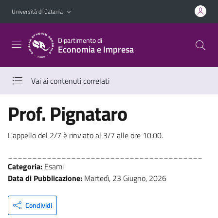
Vai al contenuto principale
Vai al menu di navigazione
Università di Catania
Dipartimento di
Economia e Impresa
Vai ai contenuti correlati
Prof. Pignataro
L'appello del 2/7 è rinviato al 3/7 alle ore 10:00.
________________________________________
Categoria:
Esami
Data di Pubblicazione:
Martedì, 23 Giugno, 2026
Condividi