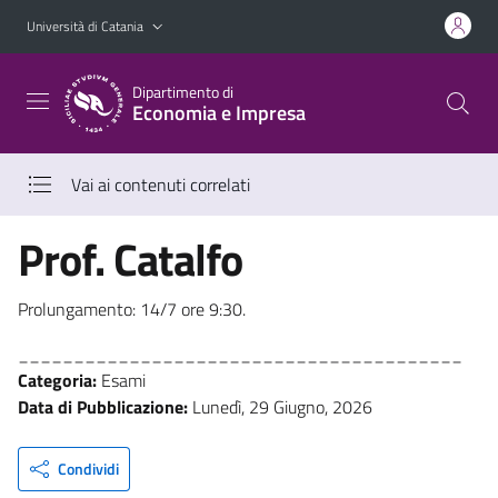
Vai al contenuto principale
Vai al menu di navigazione
Università di Catania
Dipartimento di
Economia e Impresa
Vai ai contenuti correlati
Prof. Catalfo
Prolungamento: 14/7 ore 9:30.
________________________________________
Categoria:
Esami
Data di Pubblicazione:
Lunedì, 29 Giugno, 2026
Condividi