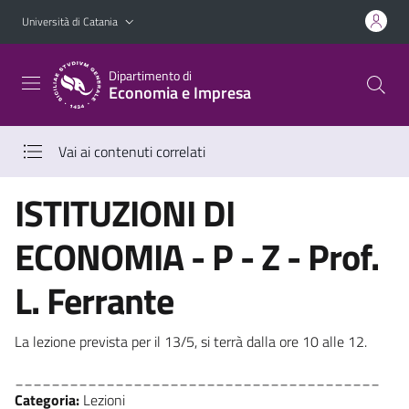
Vai al contenuto principale
Vai al menu di navigazione
Università di Catania
Dipartimento di
Economia e Impresa
Vai ai contenuti correlati
ISTITUZIONI DI
ECONOMIA - P - Z - Prof.
L. Ferrante
La lezione prevista per il 13/5, si terrà dalla ore 10 alle 12.
________________________________________
Categoria:
Lezioni