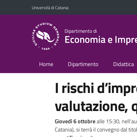
Vai al contenuto principale
Vai al menu di navigazione
Università di Catania
Dipartimento di
Economia e Impr
Home
Dipartimento
Didattica
I rischi d’imp
valutazione, 
Giovedì 6 ottobre
alle 15:30, nell'a
Catania), si terrà il convegno dal tito