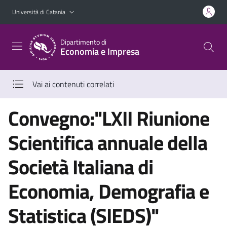
Vai al contenuto principale
Vai al menu di navigazione
Università di Catania
Dipartimento di
Economia e Impresa
Vai ai contenuti correlati
Convegno:"LXII Riunione
Scientifica annuale della
Società Italiana di
Economia, Demografia e
Statistica (SIEDS)"