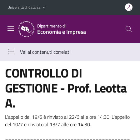
Vai al contenuto principale
Vai al menu di navigazione
Università di Catania
Dipartimento di
Economia e Impresa
Vai ai contenuti correlati
CONTROLLO DI
GESTIONE - Prof. Leotta
A.
L'appello del 19/6 è rinviato al 22/6 alle ore 14:30. L'appello
del 10/7 è rinviato al 13/7 alle ore 14:30.
________________________________________