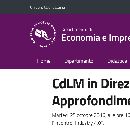
Vai al contenuto principale
Vai al menu di navigazione
Università di Catania
Dipartimento di
Economia e Impr
Home
Dipartimento
Didattica
CdLM in Direz
Approfondime
Martedì 25 ottobre 2016, alle ore 16
l’incontro “Industry 4.0”
.