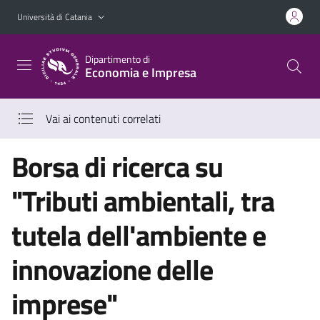
Vai al contenuto principale
Vai al menu di navigazione
Università di Catania
Dipartimento di
Economia e Impresa
Vai ai contenuti correlati
Borsa di ricerca su
"Tributi ambientali, tra
tutela dell'ambiente e
innovazione delle
imprese"