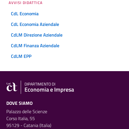
AVVISI DIDATTICA
CdL Economia
CdL Economia Aziendale
CdLM Direzione Aziendale
CdLM Finanza Aziendale
CdLM EPP
DIPARTIMENTO DI
Economia e Impresa
DOVE SIAMO
Palazzo delle Scienze
Corso Italia, 55
95129 - Catania (Italia)