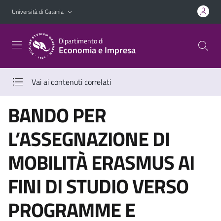
Vai al contenuto principale
Vai al menu di navigazione
Università di Catania
Dipartimento di
Economia e Impresa
Vai ai contenuti correlati
BANDO PER
L’ASSEGNAZIONE DI
MOBILITÀ ERASMUS AI
FINI DI STUDIO VERSO
PROGRAMME E