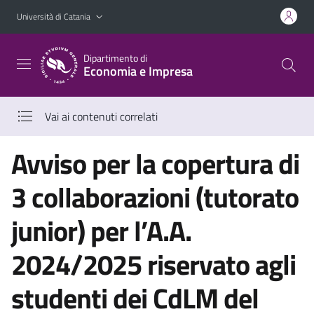
Vai al contenuto principale
Vai al menu di navigazione
Università di Catania
Dipartimento di
Economia e Impresa
Vai ai contenuti correlati
Avviso per la copertura di
3 collaborazioni (tutorato
junior) per l’A.A.
2024/2025 riservato agli
studenti dei CdLM del