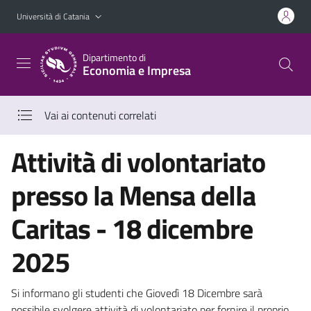
Vai al contenuto principale
Vai al menu di navigazione
Università di Catania
Dipartimento di
Economia e Impresa
Vai ai contenuti correlati
Attività di volontariato
presso la Mensa della
Caritas - 18 dicembre
2025
Si informano gli studenti che Giovedì 18 Dicembre sarà
possibile svolgere attività di volontariato per fornire il proprio