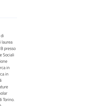
 di
i laurea
 B presso
e Sociali
zione
rca in
ca in
i
ature
holar
i Torino.
à