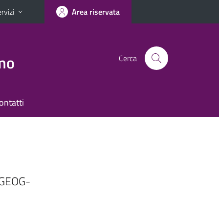
rvizi
Area riservata
smo
Cerca
ontatti
 [GEOG-