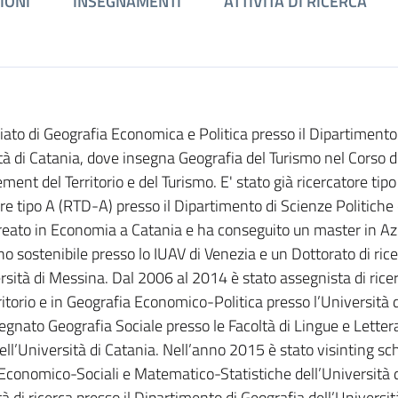
IONI
INSEGNAMENTI
ATTIVITÀ DI RICERCA
iato di Geografia Economica e Politica presso il Dipartimento
à di Catania, dove insegna Geografia del Turismo nel Corso d
t del Territorio e del Turismo. E' stato già ricercatore tipo
re tipo A (RTD-A) presso il Dipartimento di Scienze Politiche 
aureato in Economia a Catania e ha conseguito un master in A
no sostenibile presso lo IUAV di Venezia e un Dottorato di rice
rsità di Messina. Dal 2006 al 2014 è stato assegnista di ricer
ritorio e in Geografia Economico-Politica presso l’Università d
gnato Geografia Sociale presso le Facoltà di Lingue e Letter
dell’Università di Catania. Nell’anno 2015 è stato visinting sc
 Economico-Sociali e Matematico-Statistiche dell’Università d
à di ricerca presso il Dipartimento di Geografia dell’Universit