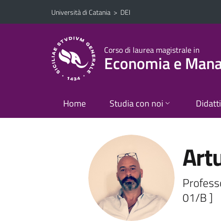
Vai al contenuto principale
Vai al menu di navigazione
Università di Catania
>
DEI
Corso di laurea magistrale in
Economia e Manag
Home
Studia con noi
Didatt
Artu
Profess
01/B ]