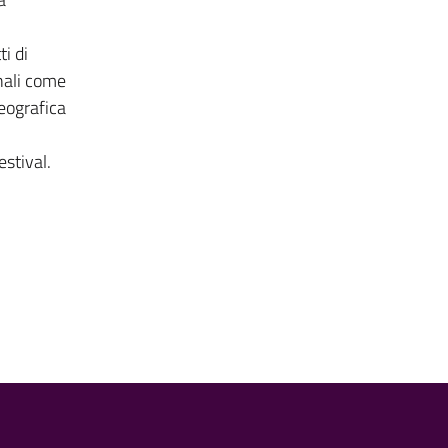
i di
onali come
Geografica
stival.