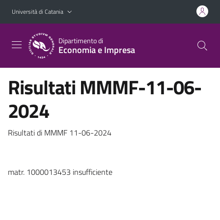
Vai al contenuto principale
Vai al menu di navigazione
Università di Catania
Dipartimento di
Economia e Impresa
Risultati MMMF-11-06-
2024
Risultati di MMMF 11-06-2024
matr. 1000013453 insufficiente