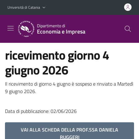
Vai al contenuto principale
Vai al menu di navigazione
Università di Catania
Dipartimento di
Economia e Impresa
ricevimento giorno 4
giugno 2026
Il ricevimento di giorno 4 giugno è sospeso e rinviato a Martedì
9 giugno 2026.
Data di pubblicazione: 02/06/2026
VAI ALLA SCHEDA DELLA PROF.SSA DANIELA
RUGGERI