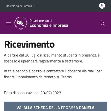
Vai al contenuto principale
Vai al menu di navigazione
Università di Catania
Dipartimento di
Economia e Impresa
Ricevimento
A partire dal 26 luglio il ricevimento studenti in presenza è
sospeso e riprenderà regolarmente a settembre.
In tale periodo è possibile contattare il docente via mail per
fissare il ricevimento da remoto su Teams.
Data di pubblicazione: 20/07/2023
VAI ALLA SCHEDA DELLA PROF.SSA DANIELA