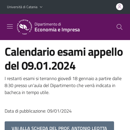
Vai al contenuto principale
Vai al menu di navigazione
Università di Catania
Dipartimento di
Economia e Impresa
Calendario esami appello
del 09.01.2024
I restanti esami si terranno giovedì 18 gennaio a partire dalle
8:30 presso un'aula del Dipartimento che verrà indicata in
bacheca in tempo utile.
Data di pubblicazione: 09/01/2024
VAI ALLA SCHEDA DEL PROF. ANTONIO LEOTTA