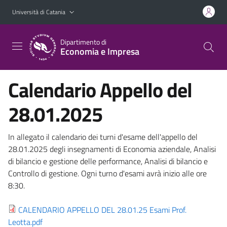
Vai al contenuto principale
Vai al menu di navigazione
Università di Catania
Dipartimento di
Economia e Impresa
Calendario Appello del
28.01.2025
In allegato il calendario dei turni d'esame dell'appello del
28.01.2025 degli insegnamenti di Economia aziendale, Analisi
di bilancio e gestione delle performance, Analisi di bilancio e
Controllo di gestione. Ogni turno d'esami avrà inizio alle ore
8:30.
CALENDARIO APPELLO DEL 28.01.25 Esami Prof.
Leotta.pdf