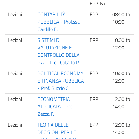
EPP, FA
Lezioni
CONTABILITÀ
EPP
08:00
to
P
PUBBLICA - Prof.ssa
10:00
Cardillo E.
Lezioni
SISTEMI DI
EPP
10:00
to
P
VALUTAZIONE E
12:00
CONTROLLO DELLA
P.A. - Prof. Catalfo P.
Lezioni
POLITICAL ECONOMY
EPP
10:00
to
P
E FINANZA PUBBLICA
12:00
- Prof. Guccio C.
Lezioni
ECONOMETRIA
EPP
12:00
to
P
APPLICATA - Prof.
14:00
Zezza F.
Lezioni
TEORIA DELLE
EPP
12:00
to
P
DECISIONI PER LE
14:00