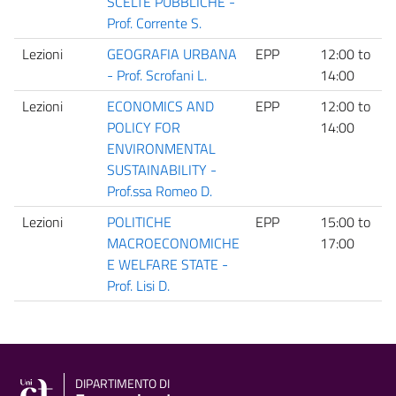
SCELTE PUBBLICHE -
Prof. Corrente S.
Lezioni
GEOGRAFIA URBANA
EPP
12:00
to
P
- Prof. Scrofani L.
14:00
Lezioni
ECONOMICS AND
EPP
12:00
to
P
POLICY FOR
14:00
ENVIRONMENTAL
SUSTAINABILITY -
Prof.ssa Romeo D.
Lezioni
POLITICHE
EPP
15:00
to
P
MACROECONOMICHE
17:00
E WELFARE STATE -
Prof. Lisi D.
DIPARTIMENTO DI