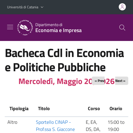
Vai al contenuto principale
Vai al menu di navigazione
Università di Catania
Dipartimento di
Economia e Impresa
Bacheca Cdl in Economia
e Politiche Pubbliche
Mercoledì, Maggio 20, 2026
« Prev
Next »
Tipologia
Titolo
Corso
Orario
Altro
Sportello CINAP -
E, EA,
15:00
to
P
Prof.ssa S. Giaccone
DS, DA,
19:00