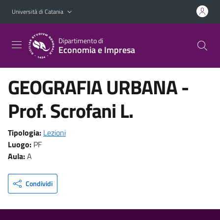
Vai al contenuto principale
Vai al menu di navigazione
Università di Catania
Dipartimento di
Economia e Impresa
GEOGRAFIA URBANA -
Prof. Scrofani L.
Tipologia:
Lezioni
Luogo:
PF
Aula:
A
Condividi