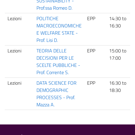
SUSTAINABILITY -
Prof.ssa Romeo D.
Lezioni
POLITICHE
EPP
14:30
to
P
MACROECONOMICHE
16:30
E WELFARE STATE -
Prof. Lisi D.
Lezioni
TEORIA DELLE
EPP
15:00
to
P
DECISIONI PER LE
17:00
SCELTE PUBBLICHE -
Prof. Corrente S.
Lezioni
DATA SCIENCE FOR
EPP
16:30
to
P
DEMOGRAPHIC
18:30
PROCESSES - Prof.
Mazza A.