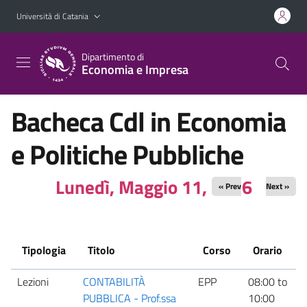
Vai al contenuto principale
Vai al menu di navigazione
Università di Catania
Dipartimento di
Economia e Impresa
Bacheca Cdl in Economia
e Politiche Pubbliche
Lunedì, Maggio 11, 2026
« Prev
Next »
Tipologia
Titolo
Corso
Orario
Lezioni
CONTABILITÀ
EPP
08:00
to
P
PUBBLICA - Prof.ssa
10:00