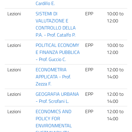
Cardillo E.
Lezioni
SISTEMI DI
EPP
10:00
to
P
VALUTAZIONE E
12:00
CONTROLLO DELLA
P.A. - Prof. Catalfo P.
Lezioni
POLITICAL ECONOMY
EPP
10:00
to
P
E FINANZA PUBBLICA
12:00
- Prof. Guccio C.
Lezioni
ECONOMETRIA
EPP
12:00
to
P
APPLICATA - Prof.
14:00
Zezza F.
Lezioni
GEOGRAFIA URBANA
EPP
12:00
to
P
- Prof. Scrofani L.
14:00
Lezioni
ECONOMICS AND
EPP
12:00
to
P
POLICY FOR
14:00
ENVIRONMENTAL