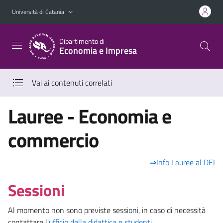
Vai al contenuto principale
Vai al menu di navigazione
Università di Catania
Dipartimento di
Economia e Impresa
Vai ai contenuti correlati
Lauree - Economia e
commercio
⇒Info Lauree al DEI
Sessioni
Al momento non sono previste sessioni, in caso di necessità
contattare l'
ufficio della didattica e studenti