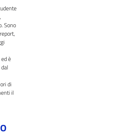
studente
,
o. Sono
 report,
ggi
 ed è
 dal
ori di
nti il
to