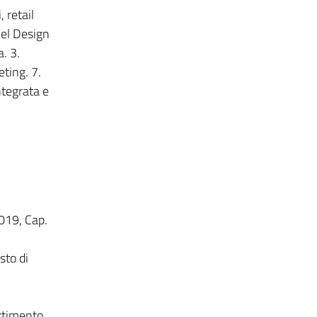
 retail
nel Design
. 3.
ting. 7.
ntegrata e
2019, Cap.
sto di
rtimento