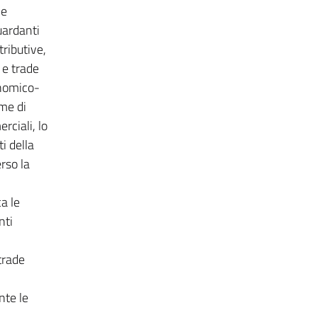
 e
uardanti
tributive,
 e trade
onomico-
ame di
rciali, lo
i della
rso la
a le
nti
trade
nte le