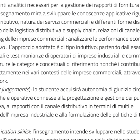
nti analitici necessari per la gestione dei rapporti di fornitura
l’insegnamento mira a sviluppare le conoscenze applicative rig
ributivo, natura dei servizi commerciali e differenti forme dis
ella logistica distributiva e supply chain, relazioni di canale
ng delle imprese commerciali; analizzare le performance ec
ivo . L’approccio adottato è di tipo induttivo; partendo dall’es
li e testimonianze di operatori di imprese industriali e comme
ruire le categorie concettuali di riferimento nonché i contribut
rettamente nei vari contesti delle imprese commerciali, attrave
ork.
 judgements
): lo studente acquisirà autonomia di giudizio circ
iche e operative connesse alla progettazione e gestione dei pu
va, ai rapporti con il canale distributivo in termini di multi e
ell'impresa industriale e alla formulazione delle politiche di 
ation skills
): l’insegnamento intende sviluppare nello stude
ll’impiego del linguaggio tecnico proprio della distribuzione