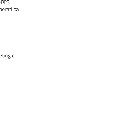
uppo,
borati da
eting e