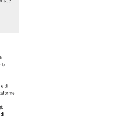
ontale
i
 la
l
e di
ttaforme
g
):
di