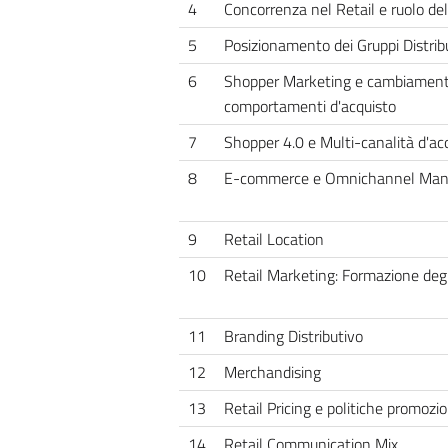
4
Concorrenza nel Retail e ruolo del
5
Posizionamento dei Gruppi Distribu
6
Shopper Marketing e cambiamenti
comportamenti d'acquisto
7
Shopper 4.0 e Multi-canalità d'ac
8
E-commerce e Omnichannel Ma
9
Retail Location
10
Retail Marketing: Formazione degl
11
Branding Distributivo
12
Merchandising
13
Retail Pricing e politiche promozio
14
Retail Communication Mix