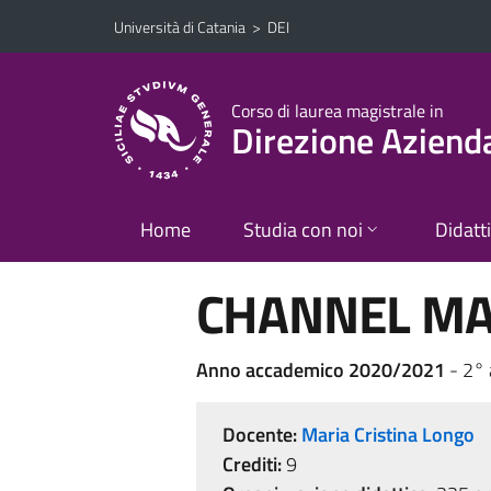
Vai al contenuto principale
Vai al menu di navigazione
Università di Catania
>
DEI
Corso di laurea magistrale in
Direzione Aziend
Home
Studia con noi
Didatt
CHANNEL M
Anno accademico 2020/2021
- 2°
Docente:
Maria Cristina Longo
Crediti:
9