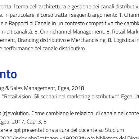
a il tema dell'architettura e gestione dei canali distributivi,
 In particolare, il corso tratta i seguenti argomenti: 1. Chan
ve e Rapporti di Canale in un contesto competitivo che cambia
 multicanalità. 5. Omnichannel Management. 6. Retail Marke
ment, Branding distributivo e Merchandising. 8. Logistica i
e performance del canale distributivo.
ento
ting & Sales Management, Egea, 2018
., "Retailvision. Gli scenari del marketing distributivo", Egea, 
ip (r)evolution. Come cambiano le relazioni di canale nel conte
gea, 2017, Cap. 3, 6
are e ppt presentations a cura del docente su Studium
os/2020/index.php?category=190203#) e/o biblioteca del Dipa