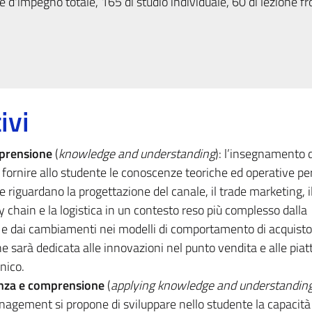
 d'impegno totale, 165 di studio individuale, 60 di lezione fr
ivi
mprensione
(
knowledge and understanding
): l’insegnamento d
rnire allo studente le conoscenze teoriche ed operative per
 riguardano la progettazione del canale, il trade marketing, i
y chain e la logistica in un contesto reso più complesso dalla
 e dai cambiamenti nei modelli di comportamento di acquisto 
e sarà dedicata alle innovazioni nel punto vendita e alle pia
nico.
enza e comprensione
(
applying knowledge and understandin
gement si propone di sviluppare nello studente la capacità 