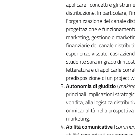
applicare i concetti e gli strume
distribuzione. In particolare, 
l'organizzazione del canale dist
progettazione e funzionamento d
marketing, gestione e marketi
finanziarie del canale distribut
esperienze vissute, casi azienda
studente sarà in grado di ricost
letteratura e di applicarle cor
predisposizione di un project w
Autonomia di giudizio
(
making
principali implicazioni strateg
vendita, alla logistica distributi
omnicanalità nella prospettiva d
marketing.
Abilità comunicative
(
communic
abilità comunicative connesse a