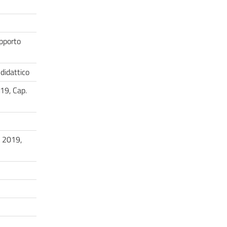
apporto
 didattico
019, Cap.
, 2019,