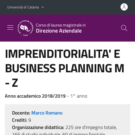
Vai al contenuto principale
Vai al menu di navigazione
Università di Catania
Corso di laurea magistrale in
Direzione Aziendale
IMPRENDITORIALITA' E
BUSINESS PLANNING M
- Z
Anno accademico 2018/2019
- 1° anno
Docente:
Marco Romano
Crediti:
9
Organizzazione didattica:
225 ore d'impegno totale,
165 di studio individuale, 60 di lezione frontale