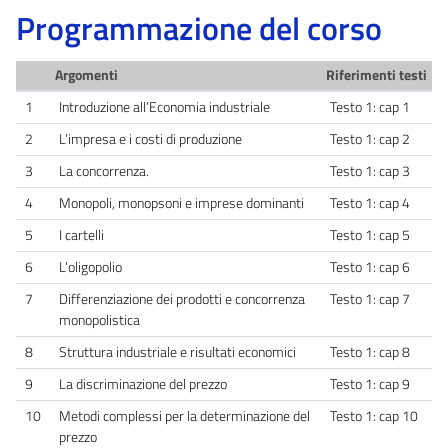
Programmazione del corso
Argomenti
Riferimenti testi
1
Introduzione all’Economia industriale
Testo 1: cap 1
2
L’impresa e i costi di produzione
Testo 1: cap 2
3
La concorrenza.
Testo 1: cap 3
4
Monopoli, monopsoni e imprese dominanti
Testo 1: cap 4
5
I cartelli
Testo 1: cap 5
6
L’oligopolio
Testo 1: cap 6
7
Differenziazione dei prodotti e concorrenza
Testo 1: cap 7
monopolistica
8
Struttura industriale e risultati economici
Testo 1: cap 8
9
La discriminazione del prezzo
Testo 1: cap 9
10
Metodi complessi per la determinazione del
Testo 1: cap 10
prezzo