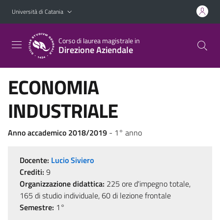
Vai al contenuto principale
Vai al menu di navigazione
Università di Catania
Corso di laurea magistrale in
Direzione Aziendale
ECONOMIA
INDUSTRIALE
Anno accademico 2018/2019
- 1° anno
Docente:
Lucio Siviero
Crediti:
9
Organizzazione didattica:
225 ore d'impegno totale,
165 di studio individuale, 60 di lezione frontale
Semestre:
1°