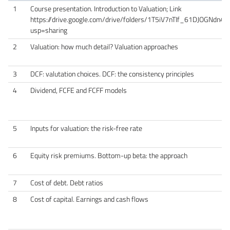
1
Course presentation. Introduction to Valuation; Link
https://drive.google.com/drive/folders/1T5iV7nTIf_61DJOGNdn4
usp=sharing
2
Valuation: how much detail? Valuation approaches
3
DCF: valutation choices. DCF: the consistency principles
4
Dividend, FCFE and FCFF models
5
Inputs for valuation: the risk-free rate
6
Equity risk premiums. Bottom-up beta: the approach
7
Cost of debt. Debt ratios
8
Cost of capital. Earnings and cash flows