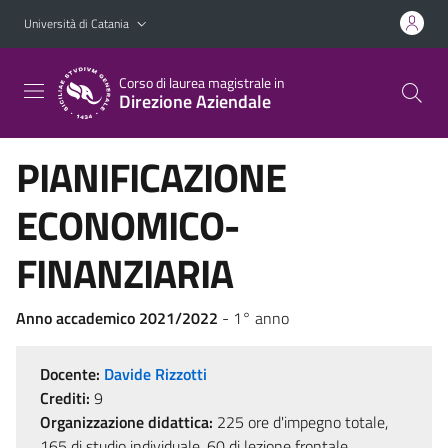
Vai al contenuto principale
Vai al menu di navigazione
Università di Catania
Corso di laurea magistrale in
Direzione Aziendale
PIANIFICAZIONE
ECONOMICO-
FINANZIARIA
Anno accademico 2021/2022
- 1° anno
Docente:
Davide Rizzotti
Crediti:
9
Organizzazione didattica:
225 ore d'impegno totale,
165 di studio individuale, 60 di lezione frontale