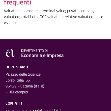
frequenti
Valuation approaches; terminal value; private company
valuation; total beta; DCF valuation; relative valuation; price
vs value.
DIPARTIMENTO DI
Economia e Impresa
DOVE SIAMO
Palazzo delle Scienze
Corso Italia, 55
95129 - Catania (Italia)
»
DEI campus
CONTATTI
E-mail ordinaria: dei[at]unict[dot]it