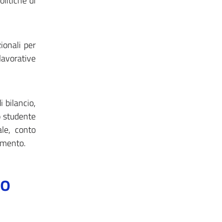
olitiche di
ionali per
lavorative
i bilancio,
lo studente
ale, conto
zamento.
to