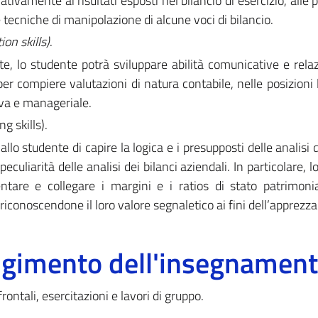
tivamente ai risultati esposti nel bilancio di esercizio, alle p
e tecniche di manipolazione di alcune voci di bilancio.
on skills)
.
e, lo studente potrà sviluppare abilità comunicative e relaz
per compiere valutazioni di natura contabile, nelle posizioni 
iva e manageriale.
g skills).
allo studente di capire la logica e i presupposti delle analisi d
peculiarità delle analisi dei bilanci aziendali. In particolare, 
tare e collegare i margini e i ratios di stato patrimoni
riconoscendone il loro valore segnaletico ai fini dell’apprez
olgimento dell'insegnamen
rontali, esercitazioni e lavori di gruppo.