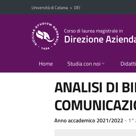
Vai al contenuto principale
Vai al menu di navigazione
Università di Catania
>
DEI
Corso di laurea magistrale in
Direzione Aziend
Home
Studia con noi
Didatt
ANALISI DI B
COMUNICAZI
Anno accademico 2021/2022
- 1°