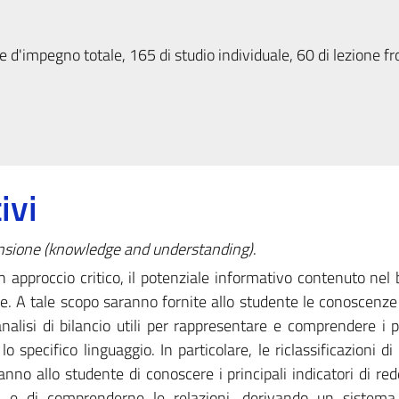
 d'impegno totale, 165 di studio individuale, 60 di lezione fr
ivi
nsione (knowledge and understanding)
.
 approccio critico, il potenziale informativo contenuto nel b
ne. A tale scopo saranno fornite allo studente le conoscenze
analisi di bilancio utili per rappresentare e comprendere i p
 specifico linguaggio. In particolare, le riclassificazioni di
ranno allo studente di conoscere i principali indicatori di redd
tà, e di comprenderne le relazioni, derivando un sistema