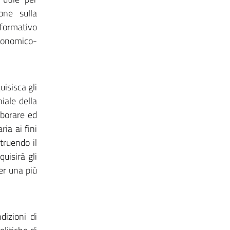
one sulla
nformativo
economico-
uisisca gli
iale della
aborare ed
ria ai fini
struendo il
uisirà gli
er una più
dizioni di