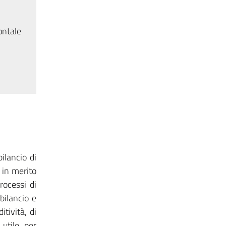
ontale
ilancio di
 in merito
rocessi di
 bilancio e
itività, di
 utile per