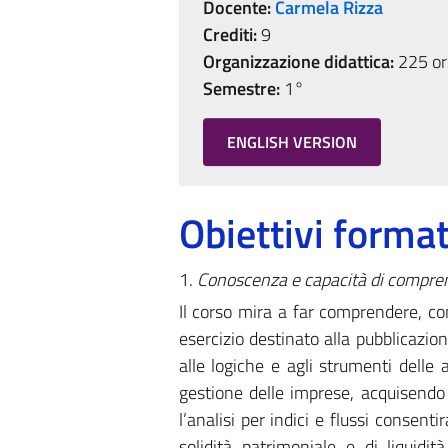
Docente:
Carmela Rizza
Crediti:
9
Organizzazione didattica:
225 ore
Semestre:
1°
ENGLISH VERSION
Obiettivi format
1.
Conoscenza e capacità di compre
Il corso mira a far comprendere, con
esercizio destinato alla pubblicazio
alle logiche e agli strumenti delle 
gestione delle imprese, acquisendo lo
l’analisi per indici e flussi consenti
solidità patrimoniale e di liquidi