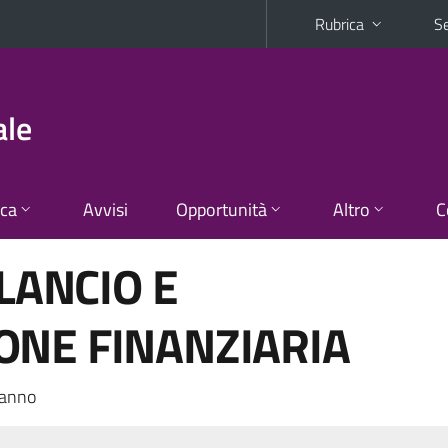
Rubrica
Se
ale
ica
Avvisi
Opportunità
Altro
C
ILANCIO E
ONE FINANZIARIA
 anno