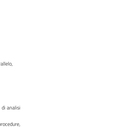
llelo,
di analisi
procedure,