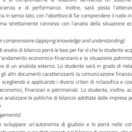
ficienza e di performance. Inoltre, sarà posta l’attenzi
in senso lato, con l’obiettivo di far comprendere il ruolo i
, ma strettamente connessi con l’analisi della situazione 
 e comprensione (applying knowledge and understanding).
analisi di bilancio porrà le basi per far sì che lo studente acq
l’andamento economico-finanziario e la situazione patrimon
va di un analista esterno. Lo studente sarà in grado di riel
e gli altri documenti caratterizzanti la comunicazione finanzia
scegliendo e applicando i diversi criteri di riclassifica e co
conomici, finanziari e patrimoniali. Lo studente, inoltre, acq
e analizzare le politiche di bilancio adottate dalle imprese p
y
dgements)
.
i sviluppare un’autonomia di giudizio e lo porrà nelle con