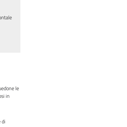
ontale
uedone le
si in
 di