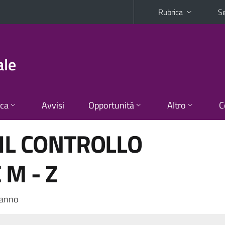
Rubrica
Se
ale
ica
Avvisi
Opportunità
Altro
C
 IL CONTROLLO
 M - Z
 anno