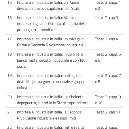
15
Impresa e industria in Italia: un Paese
Testo 2: capp. 1
diviso; un precoce capitalismo di Stato
e 2
16
Impresa e industria in Italia: Stato e
Testo 2: cap 3
impresa dagli anni Ottanta alla vigilia della
prima guerra mondiale
17
Impresa e industria in Italia: un mixage di
Testo 2: cap 4
Prima e Seconda Rivoluzione Industriale
18
Impresa e industria in Italia: il ruolo della
Testo 2: capp. 5
banca mista; decollo industriale e conflitti
e 6
sociali
19
Impresa e industria in Italia: botteghe e
Testo 2: capp. 7
distretti; prima guerra mondiale e gruppi
e 8
industriali
20
Impresa e industria in Italia: il turbolento
Testo 2: capp. 9
dopoguerra; si profila lo Stato imprenditore
e 10
21
Impresa e industria in Italia: la Seconda
Testo 2: cap 11
Rivoluzione Industriale e i suoi limiti
22
Impresa e industria in Italia: miti e realtà
Testo 2: capp.