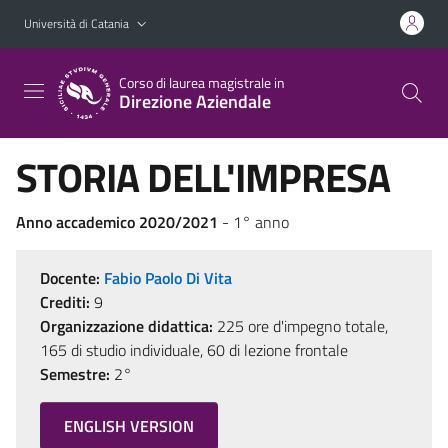
Vai al contenuto principale
Vai al menu di navigazione
Università di Catania
Corso di laurea magistrale in
Direzione Aziendale
STORIA DELL'IMPRESA
Anno accademico 2020/2021
- 1° anno
Docente:
Fabio Paolo Di Vita
Crediti:
9
Organizzazione didattica:
225 ore d'impegno totale,
165 di studio individuale, 60 di lezione frontale
Semestre:
2°
ENGLISH VERSION