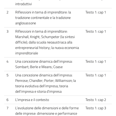
introduttivi
2
Riflessioni in tema di imprenditore: la
Testo 1: cap 1
tradizione continentale e la tradizione
anglosassone
3
Riflessioni in tema di imprenditore:
Testo 1: cap 1
Marshall, Knight, Schumpeter (la sintesi
difficile); dalla scuola neoaustriaca alla
entrepreneurial history; la nuova economia
imprenditoriale
4
Una concezione dinamica dell’impresa:
Testo 1: cap 1
Sombart; Berle e Means; Coase
5
Una concezione dinamica dell’impresa:
Testo 1: cap 1
Penrose; Chandler; Porter; Williamson; la
teoria evolutiva dell’impresa; teoria
dell’impresa e storia d’impresa
6
L’impresa e il contesto
Testo 1: cap 2
7
L’evoluzione delle dimensioni e delle forme
Testo 1: cap 3
delle imprese: dimensione e performance