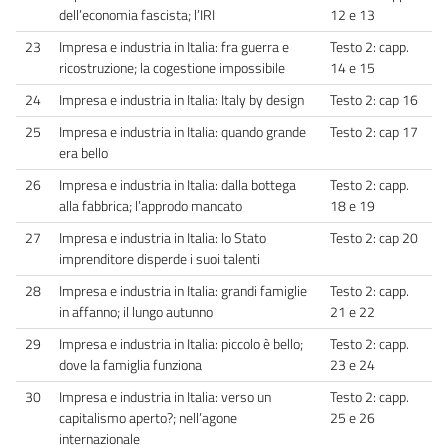
dell’economia fascista; l’IRI
12 e 13
23
Impresa e industria in Italia: fra guerra e
Testo 2: capp.
ricostruzione; la cogestione impossibile
14 e 15
24
Impresa e industria in Italia: Italy by design
Testo 2: cap 16
25
Impresa e industria in Italia: quando grande
Testo 2: cap 17
era bello
26
Impresa e industria in Italia: dalla bottega
Testo 2: capp.
alla fabbrica; l’approdo mancato
18 e 19
27
Impresa e industria in Italia: lo Stato
Testo 2: cap 20
imprenditore disperde i suoi talenti
28
Impresa e industria in Italia: grandi famiglie
Testo 2: capp.
in affanno; il lungo autunno
21 e 22
29
Impresa e industria in Italia: piccolo è bello;
Testo 2: capp.
dove la famiglia funziona
23 e 24
30
Impresa e industria in Italia: verso un
Testo 2: capp.
capitalismo aperto?; nell’agone
25 e 26
internazionale