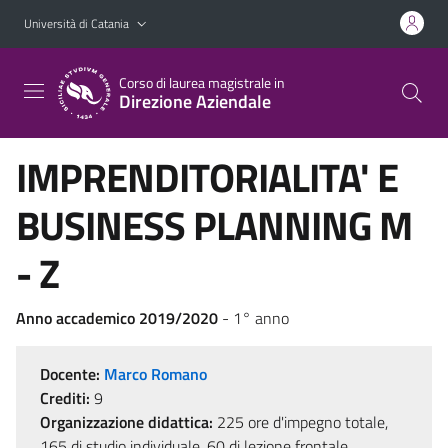
Vai al contenuto principale
Vai al menu di navigazione
Università di Catania
Corso di laurea magistrale in
Direzione Aziendale
IMPRENDITORIALITA' E
BUSINESS PLANNING M
- Z
Anno accademico 2019/2020
- 1° anno
Docente:
Marco Romano
Crediti:
9
Organizzazione didattica:
225 ore d'impegno totale,
165 di studio individuale, 60 di lezione frontale