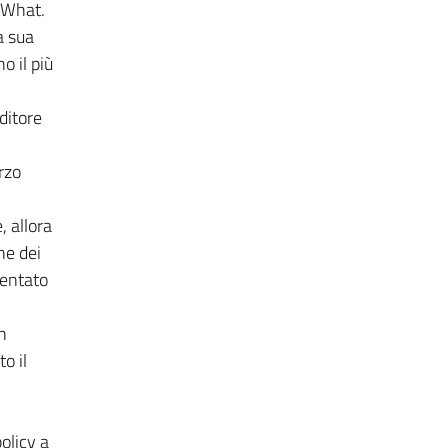
 What.
a sua
o il più
ditore
rzo
, allora
ne dei
mentato
n
o il
policy a