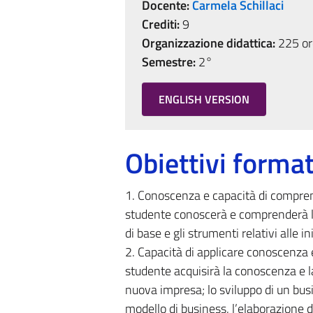
Docente:
Carmela Schillaci
Crediti:
9
Organizzazione didattica:
225 ore
Semestre:
2°
ENGLISH VERSION
Obiettivi format
1. Conoscenza e capacità di compren
studente conoscerà e comprenderà le
di base e gli strumenti relativi alle in
2. Capacità di applicare conoscenza
studente acquisirà la conoscenza e l
nuova impresa; lo sviluppo di un busi
modello di business, l’elaborazione de