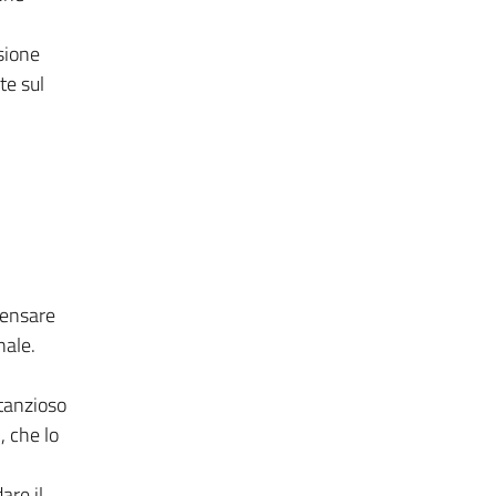
sione
te sul
.
pensare
nale.
stanzioso
, che lo
are il