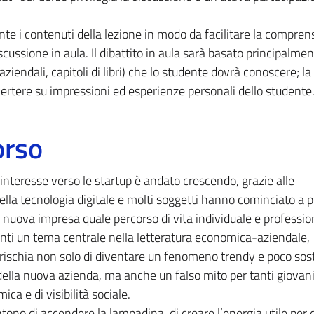
nte i contenuti della lezione in modo da facilitare la compren
iscussione in aula. Il dibattito in aula sarà basato principalmen
 aziendali, capitoli di libri) che lo studente dovrà conoscere; la
 vertere su impressioni ed esperienze personali dello studente
orso
’interesse verso le startup è andato crescendo, grazie alle
della tecnologia digitale e molti soggetti hanno cominciato a 
nuova impresa quale percorso di vita individuale e professio
enti un tema centrale nella letteratura economica-aziendale,
p rischia non solo di diventare un fenomeno trendy e poco so
à della nuova azienda, ma anche un falso mito per tanti giovani
a e di visibilità sociale.
tono di accendere la lampadina, di creare l’energia utile per d