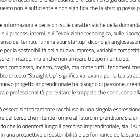
uesto non è sufficiente e non significa che la startup possa p
 informazioni e decisioni sulle caratteristiche della domanda
sui processi interni, sull’’evoluzione tecnologica, sulle risors
 senso del tempo. “timing your startup” dicono gli anglosassoni
per la sostenibilità della nuova impresa, variabile competit
ere in ritardo, ma anche non arrivare troppo in anticipo.
sso complesso, incerto, fragile, ma come tutti i fenomeni crea
bro di testo “Straight Up” significa vai avanti per la tua strada
nuovo progetto imprenditoriale ha bisogno di passione, creati
 e professionalità per evitare le trappole che conducono al
può essere sinteticamente racchiuso in una singola espressione
ore del corso che intende fornire al futuro imprenditore sia un
o che lo orienterà lungo il percorso imprenditoriale, sia il su
 in una prospettiva di sostenibilità e performance della startup