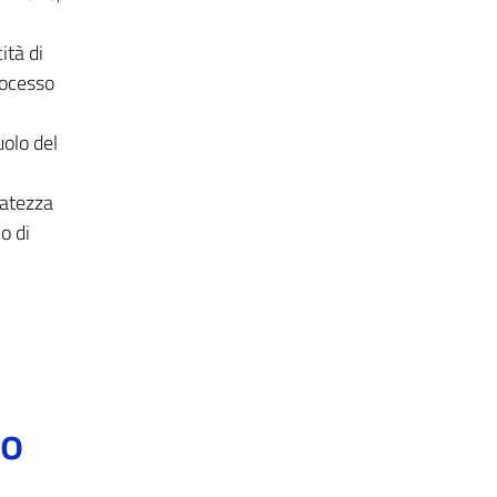
ità di
rocesso
uolo del
iatezza
o di
to