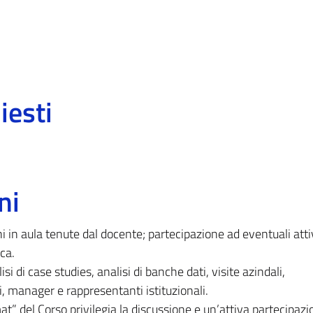
iesti
ni
i in aula tenute dal docente; partecipazione ad eventuali atti
ica.
isi di case studies, analisi di banche dati, visite azindali,
, manager e rappresentanti istituzionali.
rmat” del Corso privilegia la discussione e un’attiva partecipaz