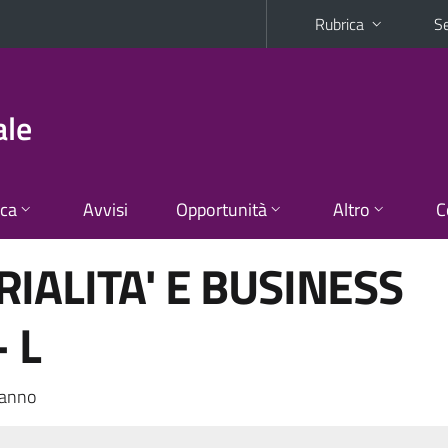
Rubrica
Se
ale
ica
Avvisi
Opportunità
Altro
C
IALITA' E BUSINESS
 L
 anno