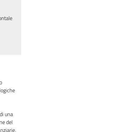
ontale
o
logiche
di una
ne del
nziarie,