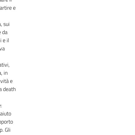
artire e
, sui
e da
 e il
iva
tivi,
, in
vità e
la death
:
 aiuto
pporto
. Gli