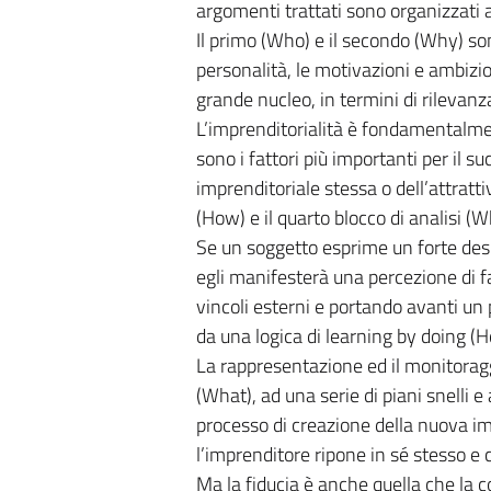
argomenti trattati sono organizzati 
Il primo (Who) e il secondo (Why) son
personalità, le motivazioni e ambizion
grande nucleo, in termini di rilevan
L’imprenditorialità è fondamentalmen
sono i fattori più importanti per il 
imprenditoriale stessa o dell’attratt
(How) e il quarto blocco di analisi (W
Se un soggetto esprime un forte desid
egli manifesterà una percezione di fat
vincoli esterni e portando avanti un 
da una logica di learning by doing (
La rappresentazione ed il monitoragg
(What), ad una serie di piani snelli e 
processo di creazione della nuova im
l’imprenditore ripone in sé stesso e c
Ma la fiducia è anche quella che la col