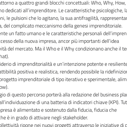
attorno a quattro grandi blocchi concettuali: Who, Why, How,
o dedicati all’imprenditore. Le caratteristiche psicologiche, l
i, le pulsioni che lo agitano, la sua antifragilità, rappresentan
za, del complicato meccanismo della genesi imprenditoriale.
te un fatto umano e le caratteristiche personali dell’impren
successo della nuova impresa, ancor più importanti dell’idea
ività del mercato. Ma il Who e il Why condizionano anche il te
hat).
erio di imprenditorialità e un’intenzione potente e resiliente
tibilità positiva e realistica, rendendo possibile la ridefinizio
progetto imprenditoriale di tipo iterativo e sperimentale, ali
How).
io di questo percorso porterà alla redazione del business pla
all’individuazione di una batteria di indicatori chiave (KPI). Tutt
presa è alimentato e sostenuto dalla fiducia, fiducia che
he è in grado di attivare negli stakeholder.
lettività ripone nei nuovi progetti attraverso le iniziative di 