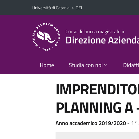
Vai al contenuto principale
Vai al menu di navigazione
Università di Catania
>
DEI
Corso di laurea magistrale in
Direzione Aziend
Home
Studia con noi
Didatt
IMPRENDITOR
PLANNING A -
Anno accademico 2019/2020
- 1°