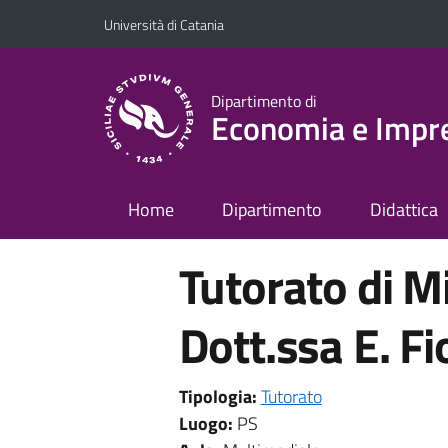
Vai al contenuto principale
Vai al menu di navigazione
Università di Catania
Dipartimento di
Economia e Impr
Home
Dipartimento
Didattica
Tutorato di M
Dott.ssa E. F
Tipologia:
Tutorato
Luogo:
PS