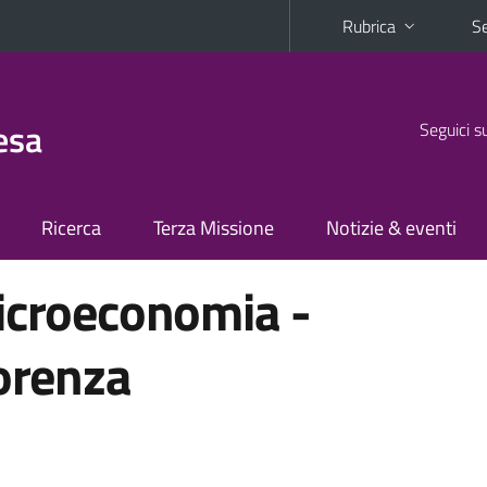
Rubrica
Se
esa
Seguici s
Ricerca
Terza Missione
Notizie & eventi
icroeconomia -
iorenza