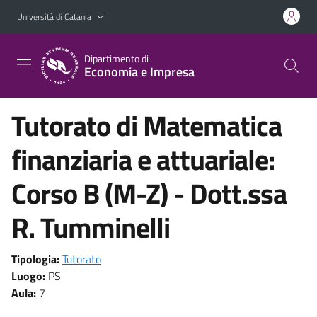
Vai al contenuto principale
Vai al menu di navigazione
Università di Catania
Dipartimento di
Economia e Impresa
Tutorato di Matematica
finanziaria e attuariale:
Corso B (M-Z) - Dott.ssa
R. Tumminelli
Tipologia:
Tutorato
Luogo:
PS
Aula:
7