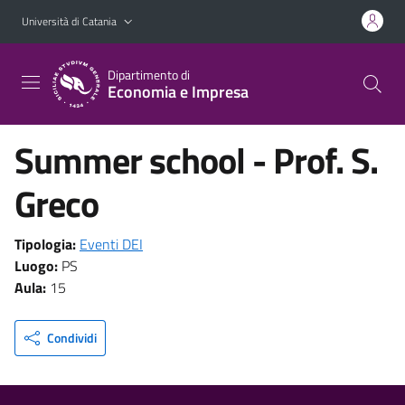
Vai al contenuto principale
Vai al menu di navigazione
Università di Catania
Dipartimento di
Economia e Impresa
Summer school - Prof. S.
Greco
Tipologia:
Eventi DEI
Luogo:
PS
Aula:
15
Condividi